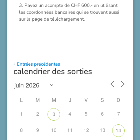
3. Payez un acompte de CHF 600.- en utilisant
les coordonnées bancaires qui se trouvent aussi
sur la page de téléchargement.
« Entrées précédentes
calendrier des sorties
L
M
M
J
V
S
D
1
2
4
5
6
7
3
8
9
10
11
12
13
14