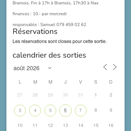
Bramois. Fin à 17h à Bramois, 17h30 à Nax
finances : 10.- par mercredi
responsable : Samuel 079 459 02 62
Réservations
Les réservations sont closes pour cette sortie.
calendrier des sorties
L
M
M
J
V
S
D
27
28
29
30
31
1
2
6
8
9
3
4
5
7
10
11
12
13
14
15
16