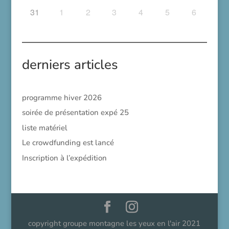
31
1
2
3
4
5
6
derniers articles
programme hiver 2026
soirée de présentation expé 25
liste matériel
Le crowdfunding est lancé
Inscription à l’expédition
copyright groupe montagne les yeux en l'air 2021