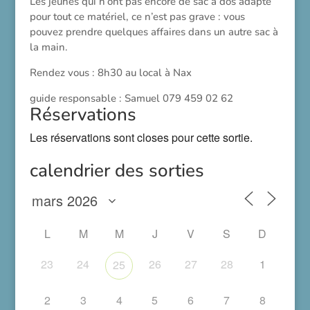
Les jeunes qui n’ont pas encore de sac à dos adapté
pour tout ce matériel, ce n’est pas grave : vous
pouvez prendre quelques affaires dans un autre sac à
la main.
Rendez vous : 8h30 au local à Nax
guide responsable : Samuel 079 459 02 62
Réservations
Les réservations sont closes pour cette sortie.
calendrier des sorties
L
M
M
J
V
S
D
23
24
26
27
28
1
25
2
3
4
5
6
7
8