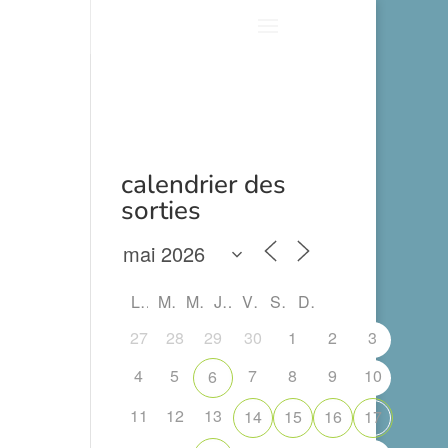
calendrier des
sorties
L
M
M
J
V
S
D
27
28
29
30
1
2
3
4
5
7
8
9
10
6
11
12
13
14
15
16
17