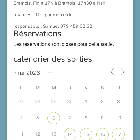
Bramois. Fin à 17h à Bramois, 17h30 à Nax
finances : 10.- par mercredi
responsable : Samuel 079 459 02 62
Réservations
Les réservations sont closes pour cette sortie.
calendrier des sorties
L
M
M
J
V
S
D
27
28
29
30
1
2
3
4
5
7
8
9
10
6
11
12
13
14
15
16
17