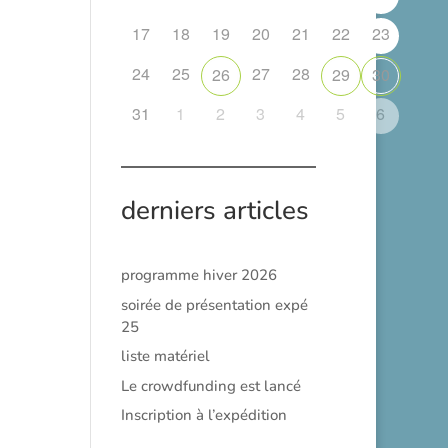
17
18
19
20
21
22
23
24
25
27
28
26
29
30
31
1
2
3
4
5
6
derniers articles
programme hiver 2026
soirée de présentation expé
25
liste matériel
Le crowdfunding est lancé
Inscription à l’expédition