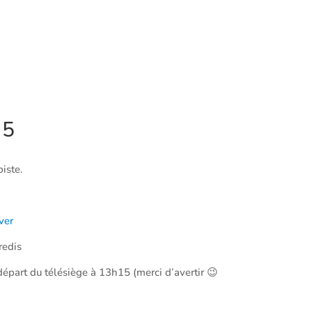
 5
piste.
ver
redis
épart du télésiège à 13h15 (merci d’avertir 😉