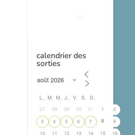
calendrier des
sorties
L
M
M
J
V
S
D
27
28
29
30
31
1
2
8
9
3
4
5
6
7
10
11
12
13
14
15
16