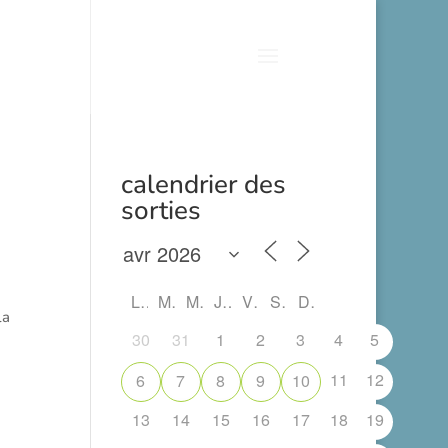
calendrier des
sorties
L
M
M
J
V
S
D
la
30
31
1
2
3
4
5
11
12
6
7
8
9
10
13
14
15
16
17
18
19