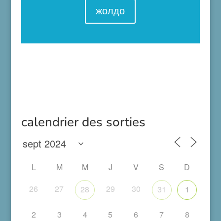
жолдо
calendrier des sorties
L
M
M
J
V
S
D
26
27
29
30
28
31
1
2
3
4
5
6
7
8