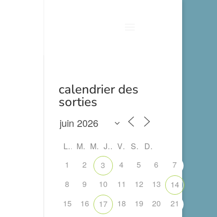
calendrier des
sorties
L
M
M
J
V
S
D
1
2
4
5
6
7
3
8
9
10
11
12
13
14
15
16
18
19
20
21
17