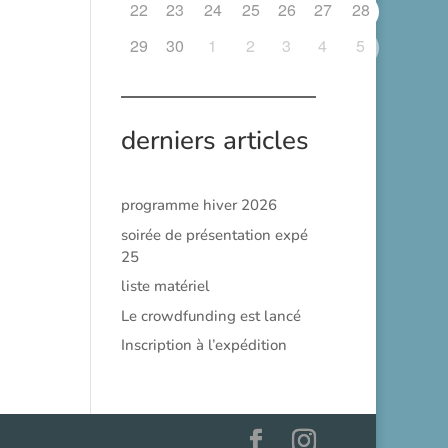
22
23
24
25
26
27
28
29
30
1
2
3
4
5
derniers articles
programme hiver 2026
soirée de présentation expé
25
liste matériel
Le crowdfunding est lancé
Inscription à l’expédition